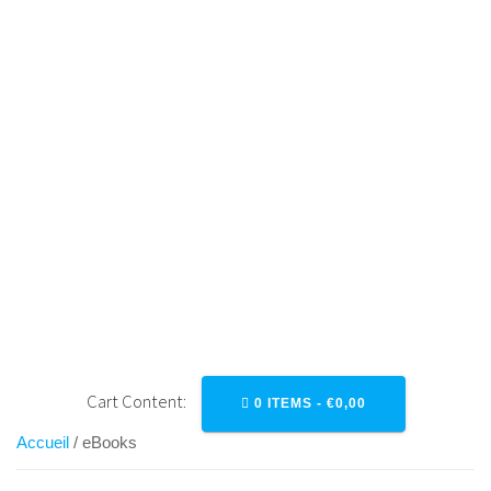
Skip
to
content
EBOOKS
Cart Content:
0 ITEMS -
€
0,00
Accueil
/ eBooks