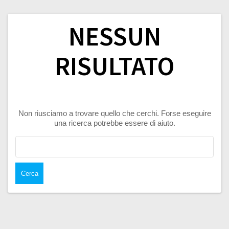
NESSUN
RISULTATO
Non riusciamo a trovare quello che cerchi. Forse eseguire
una ricerca potrebbe essere di aiuto.
Ricerca
per: