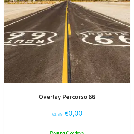
Overlay Percorso 66
Il
Il
€
0,00
€
1,99
prezzo
prezzo
originale
attuale
Routing Overlays