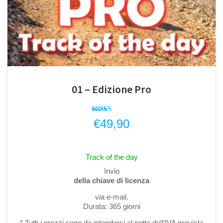
01 – Edizione Pro
Valutato
€
49,90
4.33
su 5
Track of the day
Invio
della chiave di licenza
via e-mail.
Durata: 365 giorni
* Tutti i prezzi sono da intendersi al netto dell’IVA prevista