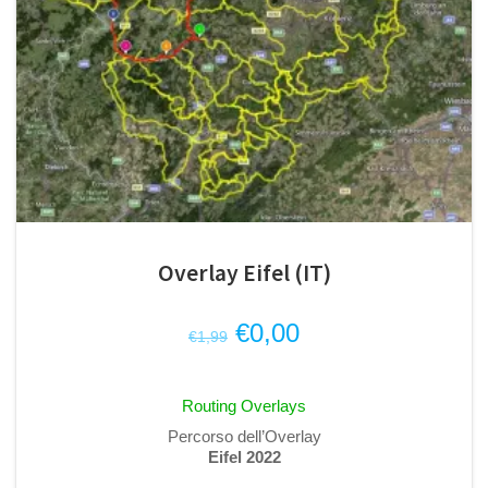
Overlay Eifel (IT)
Il
Il
€
0,00
€
1,99
prezzo
prezzo
originale
attuale
Routing Overlays
era:
è:
Percorso dell’Overlay
€1,99.
€0,00.
Eifel 2022