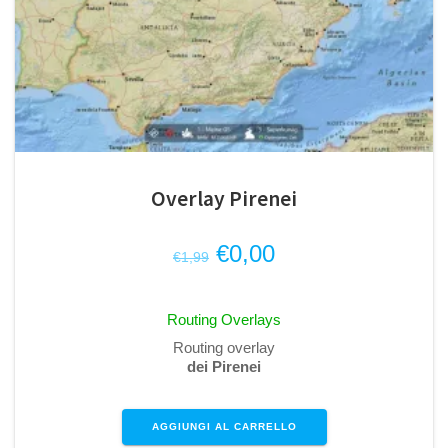
Overlay Pirenei
Il
Il
€
0,00
€
1,99
prezzo
prezzo
originale
attuale
Routing Overlays
era:
è:
Routing overlay
€1,99.
€0,00.
dei Pirenei
AGGIUNGI AL CARRELLO