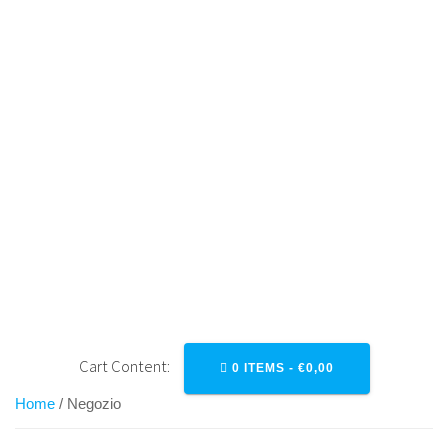
Salta
al
contenuto
NEGOZIO
Cart Content:
0 ITEMS -
€
0,00
Home
/ Negozio