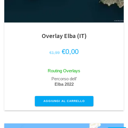
Overlay Elba (IT)
Il
Il
€
0,00
€
1,99
prezzo
prezzo
originale
attuale
Routing Overlays
era:
è:
Percorso dell’
€1,99.
€0,00.
Elba 2022
AGGIUNGI AL CARRELLO