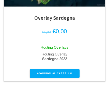
Overlay Sardegna
Il
Il
€
0,00
€
1,99
prezzo
prezzo
originale
attuale
Routing Overlays
era:
è:
Routing Overlay
€1,99.
€0,00.
Sardegna 2022
AGGIUNGI AL CARRELLO