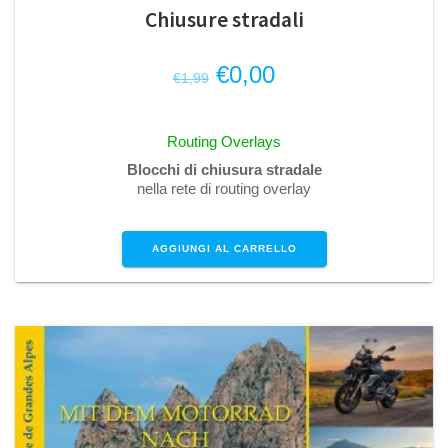
Chiusure stradali
Il
Il
€
0,00
€
1,99
prezzo
prezzo
originale
attuale
Routing Overlays
era:
è:
Blocchi di chiusura stradale
€1,99.
€0,00.
nella rete di routing overlay
AGGIUNGI AL CARRELLO