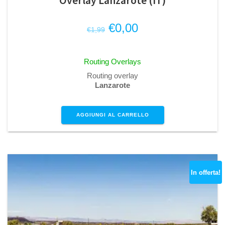
Overlay Lanzarote (IT)
Il
Il
€
0,00
€
1,99
prezzo
prezzo
originale
attuale
Routing Overlays
era:
è:
Routing overlay
€1,99.
€0,00.
Lanzarote
AGGIUNGI AL CARRELLO
In offerta!