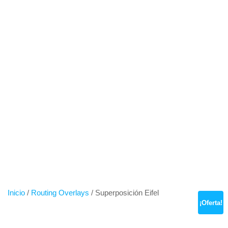
Saltar
al
contenido
SUPERPOSICIÓN
EIFEL
Inicio
/
Routing Overlays
/ Superposición Eifel
¡Oferta!