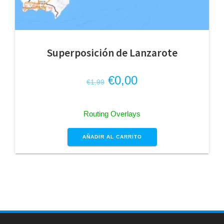
Superposición de Lanzarote
El
El
€
0,00
€
1,99
precio
precio
original
actual
Routing Overlays
era:
es:
€1,99.
€0,00.
AÑADIR AL CARRITO