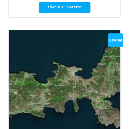
€1,99.
€0,00.
AÑADIR AL CARRITO
¡Oferta!