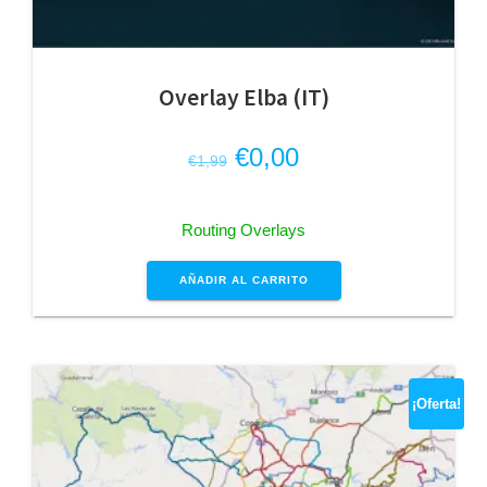
Overlay Elba (IT)
El
El
€
0,00
€
1,99
precio
precio
original
actual
Routing Overlays
era:
es:
€1,99.
€0,00.
AÑADIR AL CARRITO
¡Oferta!