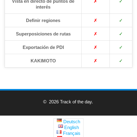
Vista en directo de puntos de
✗
✓
interés
Definir regiones
✗
✓
Superposiciones de rutas
✗
✓
Exportación de PDI
✗
✓
KAKIMOTO
✗
✓
© 2026 Track of the day.
Deutsch
English
Français