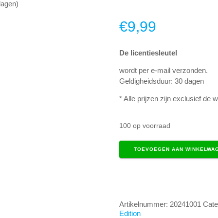
dagen)
€
9,99
De licentiesleutel
wordt per e-mail verzonden.
Geldigheidsduur: 30 dagen
* Alle prijzen zijn exclusief de w
100 op voorraad
02
TOEVOEGEN AAN WINKELWA
-
Pro-
editie
(30
dagen)
aantal
Artikelnummer:
20241001
Cate
Edition