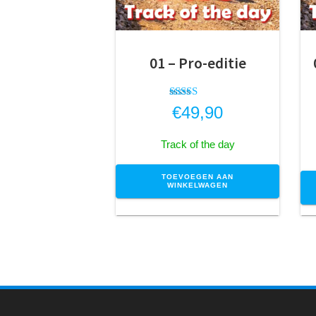
01 – Pro-editie
Gewaardee
€
49,90
rd
4.33
uit 5
Track of the day
TOEVOEGEN AAN
WINKELWAGEN