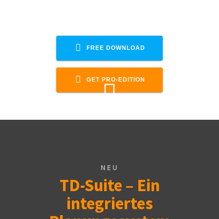
Unterstützt auch die Apps von Scenic,
MRA, Calimoto, Komoot, Guru, Sygic
FREE DOWNLOAD
GET PRO-EDITION
NEU
TD-Suite – Ein
integriertes