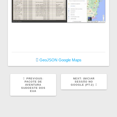
GeoJSON
Google Maps
PREVIOUS
NEXT
PREVIOUS:
NEXT:
INICIAR
POST:
POST:
PACOTE DE
SESSÃO NO
AVENTURA
GOOGLE (PT-2)
SUDOESTE DOS
EUA