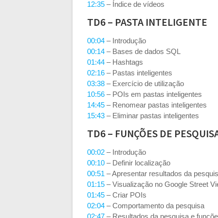
12:35
– Índice de vídeos
TD6 – PASTA INTELIGENTE
00:04
– Introdução
00:14
– Bases de dados SQL
01:44
– Hashtags
02:16
– Pastas inteligentes
03:38
– Exercício de utilização
10:56
– POIs em pastas inteligentes
14:45
– Renomear pastas inteligentes
15:43
– Eliminar pastas inteligentes
TD6 – FUNÇÕES DE PESQUIS
00:02
– Introdução
00:10
– Definir localização
00:51
– Apresentar resultados da pesqui
01:15
– Visualização no Google Street V
01:45
– Criar POIs
02:04
– Comportamento da pesquisa
02:47
– Resultados da pesquisa e funçõ