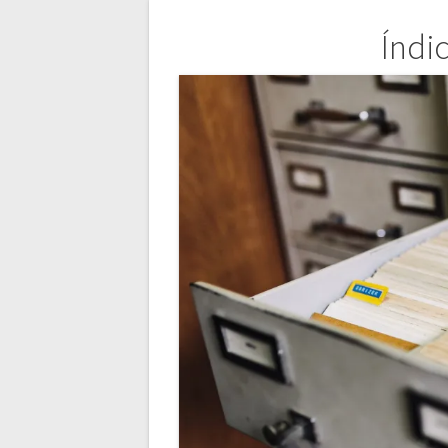
Navegação
Índi
de
artigos