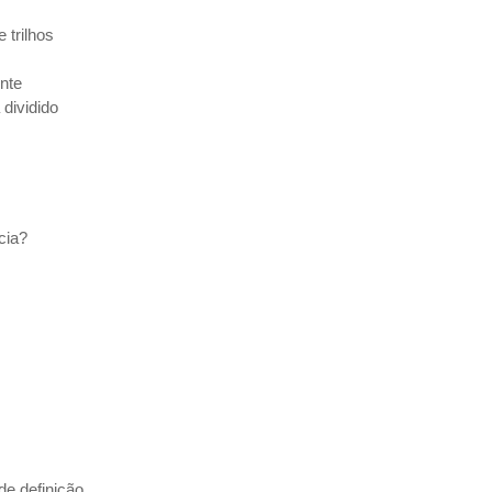
 trilhos
ente
 dividido
cia?
e definição