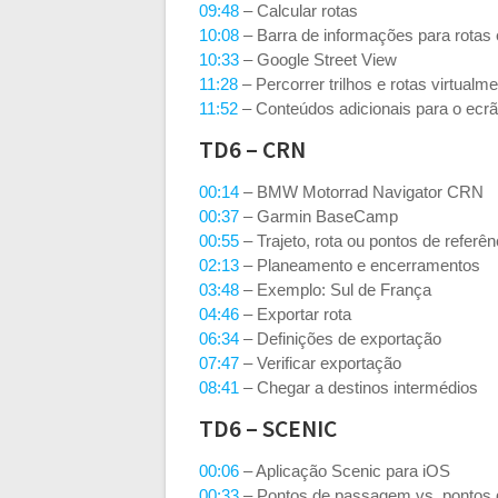
09:48
– Calcular rotas
10:08
– Barra de informações para rotas e
10:33
– Google Street View
11:28
– Percorrer trilhos e rotas virtualm
11:52
– Conteúdos adicionais para o ecrã
TD6 – CRN
00:14
– BMW Motorrad Navigator CRN
00:37
– Garmin BaseCamp
00:55
– Trajeto, rota ou pontos de referên
02:13
– Planeamento e encerramentos
03:48
– Exemplo: Sul de França
04:46
– Exportar rota
06:34
– Definições de exportação
07:47
– Verificar exportação
08:41
– Chegar a destinos intermédios
TD6 – SCENIC
00:06
– Aplicação Scenic para iOS
00:33
– Pontos de passagem vs. pontos d