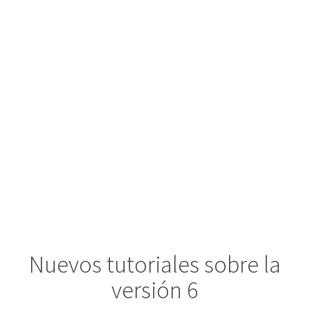
Skip
to
content
ÍNDICE DE VÍDEOS
Nuevos tutoriales sobre la
versión 6