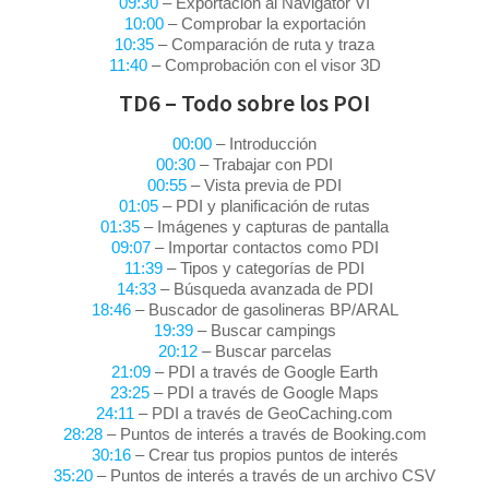
09:30
– Exportación al Navigator VI
10:00
– Comprobar la exportación
10:35
– Comparación de ruta y traza
11:40
– Comprobación con el visor 3D
TD6 – Todo sobre los POI
00:00
– Introducción
00:30
– Trabajar con PDI
00:55
– Vista previa de PDI
01:05
– PDI y planificación de rutas
01:35
– Imágenes y capturas de pantalla
09:07
– Importar contactos como PDI
11:39
– Tipos y categorías de PDI
14:33
– Búsqueda avanzada de PDI
18:46
– Buscador de gasolineras BP/ARAL
19:39
– Buscar campings
20:12
– Buscar parcelas
21:09
– PDI a través de Google Earth
23:25
– PDI a través de Google Maps
24:11
– PDI a través de GeoCaching.com
28:28
– Puntos de interés a través de Booking.com
30:16
– Crear tus propios puntos de interés
35:20
– Puntos de interés a través de un archivo CSV