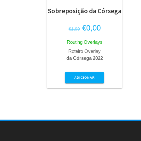
Sobreposição da Córsega
O
O
€
0,00
€
1,99
preço
preço
Routing Overlays
original
atual
Roteiro Overlay
era:
é:
da Córsega 2022
€1,99.
€0,00.
ADICIONAR