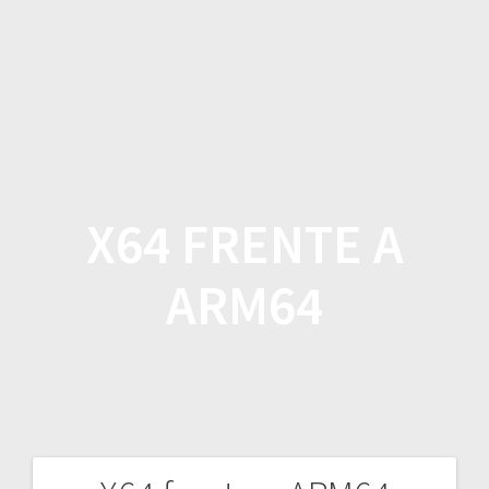
Saltar
al
contenido
X64 FRENTE A
ARM64