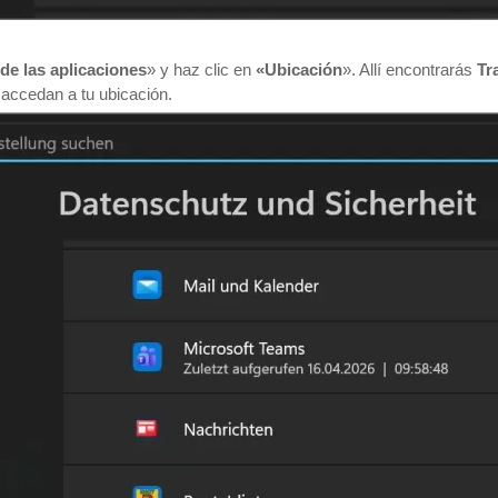
de las aplicaciones
» y haz clic en
«Ubicación
». Allí encontrarás
Tr
s accedan a tu ubicación.