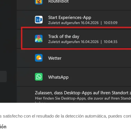
s satisfecho con el resultado de la detección automática, puedes con
ión