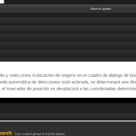
asita y selecciona «Ubicación de origen» en el cuadro de diálogo de 
ueda automática de direcciones está activada, se determinará una dire
, el marcador de posición se desplazará a las coordenadas determin