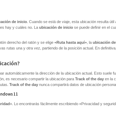
cación de inicio
. Cuando se está de viaje, esta ubicación resulta útil a
nes hay y cuáles no. La
ubicación de inicio
se puede definir en el cu
otón derecho del ratón y se elige
«Ruta hasta aquí»
, la
ubicación de
 rutas una y otra vez, partiendo de la posición actual. En definitiva
icación?
r automáticamente la dirección de la ubicación actual. Esto suele f
ón, es necesario compartir la ubicación para
Track of the day
en la 
rutas.
Track of the day
nunca compartirá datos de ubicación personal
Windows 11
uridad
». Lo encontrarás fácilmente escribiendo «Privacidad y seguri