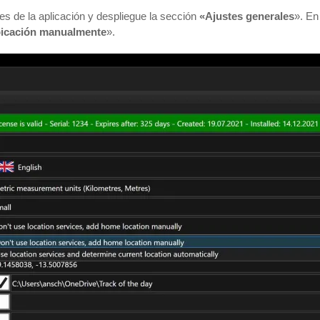
tes de la aplicación y despliegue la sección
«Ajustes generales
». En
ubicación manualmente
».