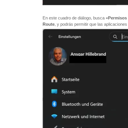
En este cuadro de diálogo, busca
«Permisos 
Route
, y podrás permitir que las aplicacione