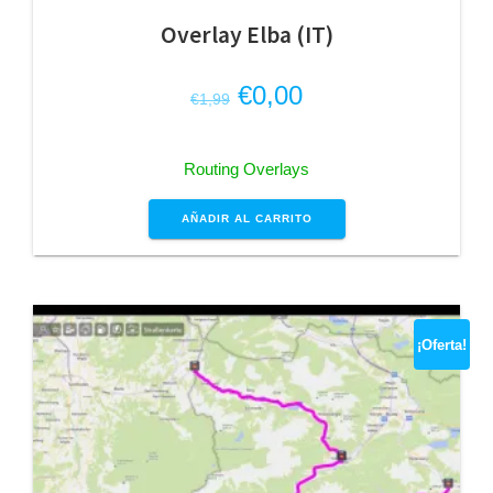
Overlay Elba (IT)
El
El
€
0,00
€
1,99
precio
precio
original
actual
Routing Overlays
era:
es:
€1,99.
€0,00.
AÑADIR AL CARRITO
¡Oferta!