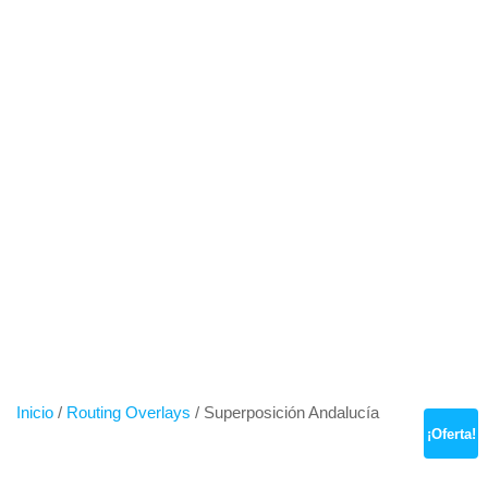
Saltar
al
contenido
SUPERPOSICIÓN
ANDALUCÍA
Inicio
/
Routing Overlays
/ Superposición Andalucía
¡Oferta!