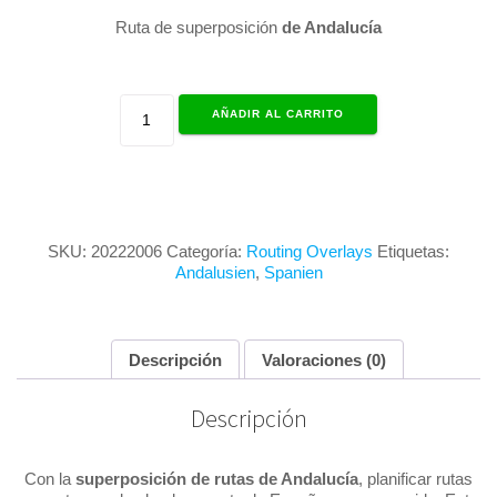
era:
es:
Ruta de superposición
de Andalucía
€1,99.
€0,00.
Superposición
AÑADIR AL CARRITO
Andalucía
cantidad
SKU:
20222006
Categoría:
Routing Overlays
Etiquetas:
Andalusien
,
Spanien
Descripción
Valoraciones (0)
Descripción
Con la
superposición de rutas de Andalucía
, planificar rutas