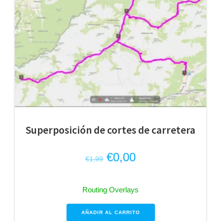
Superposición de cortes de carretera
El
El
€
0,00
€
1,99
precio
precio
original
actual
Routing Overlays
era:
es:
€1,99.
€0,00.
AÑADIR AL CARRITO