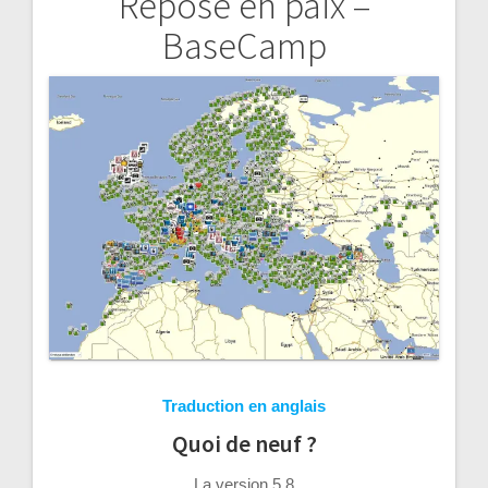
Repose en paix –
Navigation
BaseCamp
de
l’article
Traduction en anglais
Quoi de neuf ?
La version 5.8