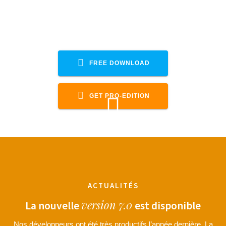
Prend également en charge les
applications Scenic, MRA, Calimoto,
Komoot, Guru, Sygic
FREE DOWNLOAD
GET PRO-EDITION
ACTUALITÉS
version 7.0
La nouvelle
est disponible
Nos développeurs ont été très productifs l’année dernière. La