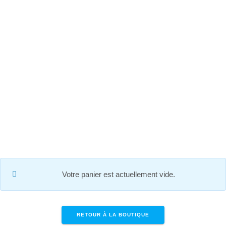
Skip
to
content
PANIER
Votre panier est actuellement vide.
RETOUR À LA BOUTIQUE