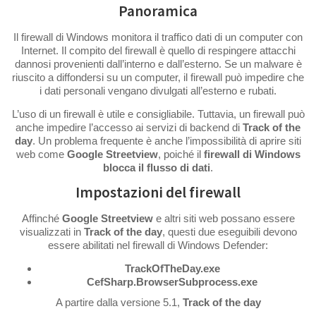
Panoramica
Il firewall di Windows monitora il traffico dati di un computer con
Internet. Il compito del firewall è quello di respingere attacchi
dannosi provenienti dall’interno e dall’esterno. Se un malware è
riuscito a diffondersi su un computer, il firewall può impedire che
i dati personali vengano divulgati all’esterno e rubati.
L’uso di un firewall è utile e consigliabile. Tuttavia, un firewall può
anche impedire l’accesso ai servizi di backend di
Track of the
day
. Un problema frequente è anche l’impossibilità di aprire siti
web come
Google Streetview
, poiché il
firewall di Windows
blocca il flusso di dati
.
Impostazioni del firewall
Affinché
Google Streetview
e altri siti web possano essere
visualizzati in
Track of the day
, questi due eseguibili devono
essere abilitati nel firewall di Windows Defender:
TrackOfTheDay.exe
CefSharp.BrowserSubprocess.exe
A partire dalla versione 5.1,
Track of the day