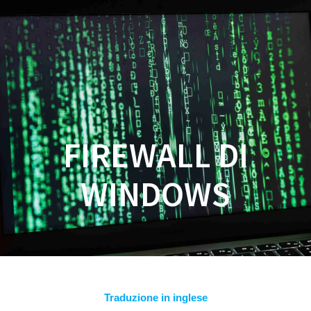
Salta
al
contenuto
FIREWALL DI
WINDOWS
Traduzione in inglese