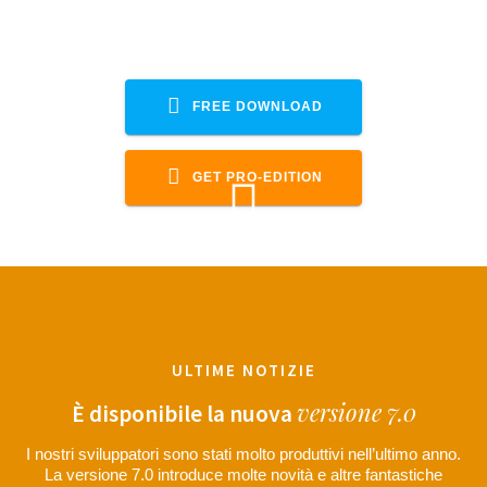
Supporta anche le app Scenic, MRA,
Calimoto, Komoot, Guru, Sygic
FREE DOWNLOAD
GET PRO-EDITION
ULTIME NOTIZIE
versione 7.0
È disponibile la nuova
I nostri sviluppatori sono stati molto produttivi nell’ultimo anno.
La versione 7.0 introduce molte novità e altre fantastiche