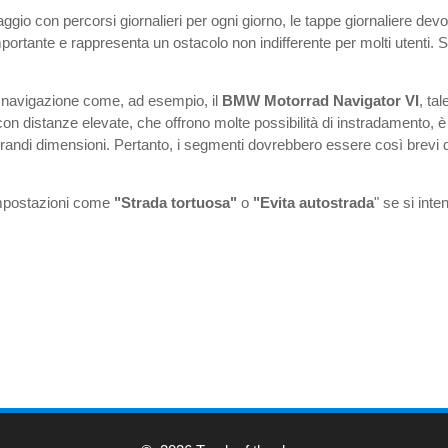
aggio con percorsi giornalieri per ogni giorno, le tappe giornaliere de
rtante e rappresenta un ostacolo non indifferente per molti utenti. S
i navigazione come, ad esempio, il
BMW Motorrad Navigator VI
, ta
con distanze elevate, che offrono molte possibilità di instradamento,
andi dimensioni. Pertanto, i segmenti dovrebbero essere così brevi da
.
impostazioni come
"Strada tortuosa"
o
"Evita autostrada
" se si inte