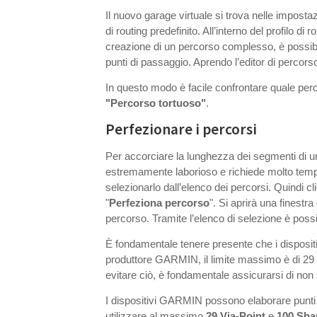
Il nuovo garage virtuale si trova nelle impostazi
di routing predefinito. All’interno del profilo di r
creazione di un percorso complesso, è possibil
punti di passaggio. Aprendo l’editor di percors
In questo modo è facile confrontare quale per
"Percorso tortuoso"
.
Perfezionare i percorsi
Per accorciare la lunghezza dei segmenti di un
estremamente laborioso e richiede molto tempo
selezionarlo dall’elenco dei percorsi. Quindi c
"
Perfeziona percorso
". Si aprirà una finestr
percorso. Tramite l’elenco di selezione è possi
È fondamentale tenere presente che i dispositiv
produttore GARMIN, il limite massimo è di 29 p
evitare ciò, è fondamentale assicurarsi di non s
I dispositivi GARMIN possono elaborare punt
utilizzare al massimo
29 Via-Point
e
100 Sha