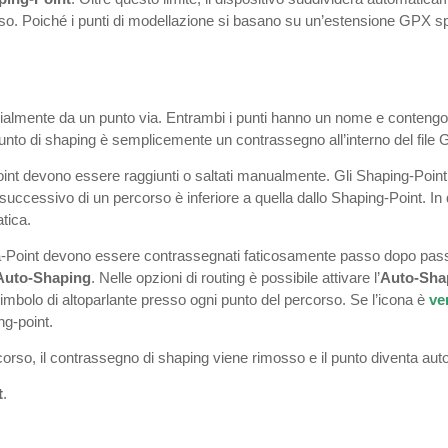
so. Poiché i punti di modellazione si basano su un’estensione GPX spe
nzialmente da un punto via. Entrambi i punti hanno un nome e conteng
n punto di shaping è semplicemente un contrassegno all’interno del fil
-Point devono essere raggiunti o saltati manualmente. Gli Shaping-Poin
uccessivo di un percorso è inferiore a quella dallo Shaping-Point. In
tica.
a-Point devono essere contrassegnati faticosamente passo dopo pa
Auto-Shaping
. Nelle opzioni di routing è possibile attivare l’
Auto-Sha
 simbolo di altoparlante presso ogni punto del percorso. Se l’icona è
ve
ing-point.
corso, il contrassegno di shaping viene rimosso e il punto diventa au
t
.