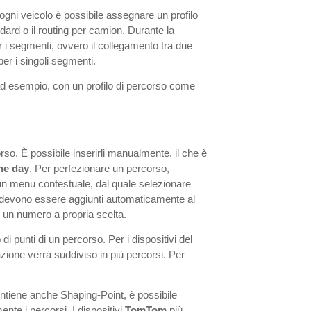
 A ogni veicolo è possibile assegnare un profilo
andard o il routing per camion. Durante la
r i segmenti, ovvero il collegamento tra due
per i singoli segmenti.
ad esempio, con un profilo di percorso come
so. È possibile inserirli manualmente, il che è
the day
. Per perfezionare un percorso,
à un menu contestuale, dal quale selezionare
 che devono essere aggiunti automaticamente al
e un numero a propria scelta.
i punti di un percorso. Per i dispositivi del
zione verrà suddiviso in più percorsi. Per
ntiene anche Shaping-Point, è possibile
ente i percorsi. I dispositivi
TomTom
più