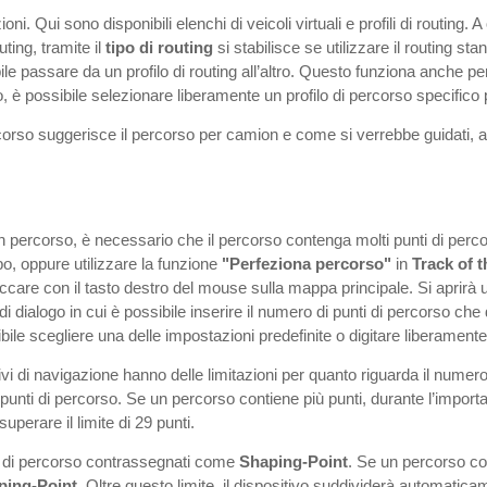
oni. Qui sono disponibili elenchi di veicoli virtuali e profili di routing.
outing, tramite il
tipo di routing
si stabilisce se utilizzare il routing st
e passare da un profilo di routing all’altro. Questo funziona anche pe
o, è possibile selezionare liberamente un profilo di percorso specifico 
corso suggerisce il percorso per camion e come si verrebbe guidati, 
 percorso, è necessario che il percorso contenga molti punti di percor
, oppure utilizzare la funzione
"Perfeziona percorso"
in
Track of 
liccare con il tasto destro del mouse sulla mappa principale. Si aprir
a di dialogo in cui è possibile inserire il numero di punti di percorso
bile scegliere una delle impostazioni predefinite o digitare liberament
i di navigazione hanno delle limitazioni per quanto riguarda il numero d
unti di percorso. Se un percorso contiene più punti, durante l’importa
uperare il limite di 29 punti.
i di percorso contrassegnati come
Shaping-Point
. Se un percorso co
ping-Point
. Oltre questo limite, il dispositivo suddividerà automaticam