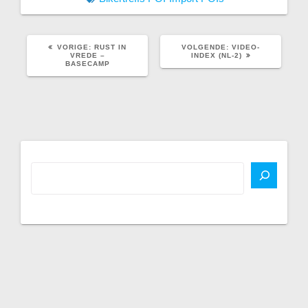
VORIG
VOLGEND
VORIGE:
RUST IN
VOLGENDE:
VIDEO-
BERICHT:
BERICHT:
VREDE –
INDEX (NL-2)
BASECAMP