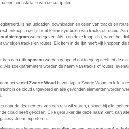
 na een herinstallatie van de computer.
eregistreerd, is het uploaden, downloaden en delen van tracks en rout
 rechterknop in de lijst met kleine symbolen van tracks of routes. Aa
loudpictogram
weergegeven. Als u op deze knop klikt, wordt het di
t uw eigen tracks en routes. Elk item in de lijst heeft vijf knoppen di
ter kan een
uitklapmenu
worden geopend dat toegang geeft tot de clou
eld. Als zoekparameters worden de naam van tracks of routes, evena
 naam het woord
Zwarte Woud
bevat, typt u Zwarte Woud en klikt u r
opdracht in de cloud uitgevoerd en alle gevonden elementen worden 
t.
tes naar de deelnemers van een reis wil sturen, uploadt hij alle tochten,
 de cloud heeft gekozen. Elke gebruiker die deze naam kent, kan all
avigatiesysteem exporteren.
elk element een knop met een
wereldbol
en een knop met een
6-cijfer