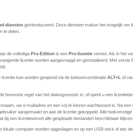
oud-diensten
geïntroduceerd. Deze diensten maken het mogelijk om lice
n te delen.
aar de volledige
Pro-Edition
is een
Pro-licentie
vereist. Als in het v
vangende licentie worden aangevraagd en geïnstalleerd. Met versie 6.
eld.
de licentie kan worden geopend via de toetsencombinatie
ALT+L
of via
n de bovenste regel van het dialoogvenster in, of opent u een licentiebe
ersnaam, uw e-mailadres en een vrij te kiezen wachtwoord in. Na een 
gebruiker aangemaakt en aan de licentie gekoppeld. Alle toekomstig
 bij een licentiewissel alle geüploade bestanden beschikbaar blijven
e lokale computer worden opgeslagen en op een USB-stick of iets der