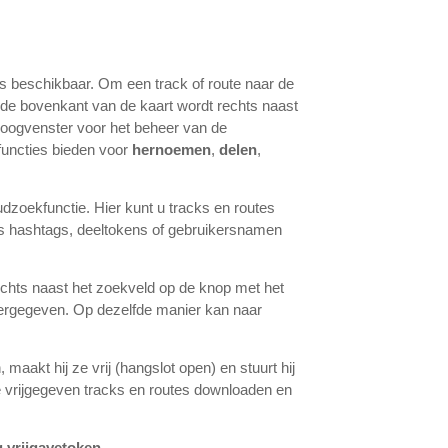
es beschikbaar. Om een track of route naar de
n de bovenkant van de kaart wordt rechts naast
aloogvenster voor het beheer van de
e functies bieden voor
hernoemen
,
delen
,
dzoekfunctie. Hier kunt u tracks en routes
ls hashtags, deeltokens of gebruikersnamen
echts naast het zoekveld op de knop met het
weergegeven. Op dezelfde manier kan naar
 maakt hij ze vrij (hangslot open) en stuurt hij
e vrijgegeven tracks en routes downloaden en
ig vrijgavetoken
.