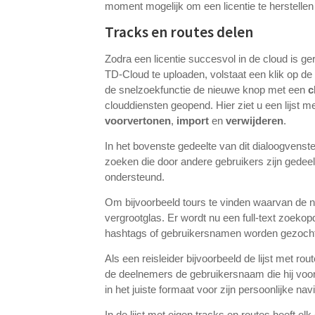
moment mogelijk om een licentie te herstellen
Tracks en routes delen
Zodra een licentie succesvol in de cloud is g
TD-Cloud te uploaden, volstaat een klik op de
de snelzoekfunctie de nieuwe knop met een
c
clouddiensten geopend. Hier ziet u een lijst me
voorvertonen
,
import
en
verwijderen
.
In het bovenste gedeelte van dit dialoogvens
zoeken die door andere gebruikers zijn gede
ondersteund.
Om bijvoorbeeld tours te vinden waarvan de
vergrootglas. Er wordt nu een full-text zoek
hashtags of gebruikersnamen worden gezoch
Als een reisleider bijvoorbeeld de lijst met rou
de deelnemers de gebruikersnaam die hij voor
in het juiste formaat voor zijn persoonlijke n
In de lijst met eigen tracks en routes heeft 