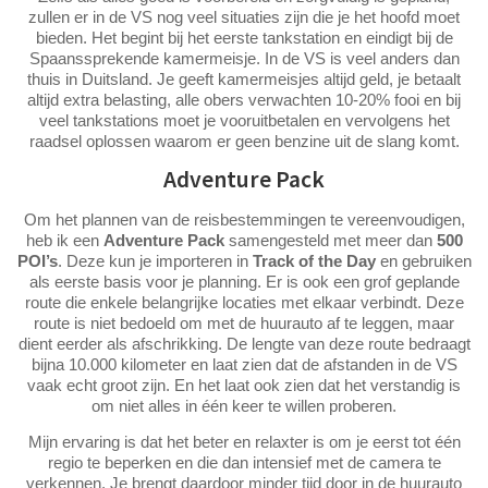
zullen er in de VS nog veel situaties zijn die je het hoofd moet
bieden. Het begint bij het eerste tankstation en eindigt bij de
Spaanssprekende kamermeisje. In de VS is veel anders dan
thuis in Duitsland. Je geeft kamermeisjes altijd geld, je betaalt
altijd extra belasting, alle obers verwachten 10-20% fooi en bij
veel tankstations moet je vooruitbetalen en vervolgens het
raadsel oplossen waarom er geen benzine uit de slang komt.
Adventure Pack
Om het plannen van de reisbestemmingen te vereenvoudigen,
heb ik een
Adventure Pack
samengesteld met meer dan
500
POI’s
. Deze kun je importeren in
Track of the Day
en gebruiken
als eerste basis voor je planning. Er is ook een grof geplande
route die enkele belangrijke locaties met elkaar verbindt. Deze
route is niet bedoeld om met de huurauto af te leggen, maar
dient eerder als afschrikking. De lengte van deze route bedraagt
bijna 10.000 kilometer en laat zien dat de afstanden in de VS
vaak echt groot zijn. En het laat ook zien dat het verstandig is
om niet alles in één keer te willen proberen.
Mijn ervaring is dat het beter en relaxter is om je eerst tot één
regio te beperken en die dan intensief met de camera te
verkennen. Je brengt daardoor minder tijd door in de huurauto