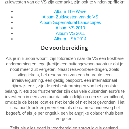
zuidwesten van de VS zijn gemaakt, zijn ook te vinden op
flickr
:
Album The Wave
Album Zuidwesten van de VS
Album Supernatural Landscapes
Album VS 2010
Album VS 2011
Album USA 2014
De voorbereiding
Als je in Europa woont, zijn fotoreizen naar de VS een kostbare
onderneming en tegelijkertijd een buitengewoon avontuur dat je
nooit meer zult vergeten. Naast reisvoorbereidingen, zoals
vliegtickets, het reserveren van een huurauto, een
inreisvergunning, een geldig paspoort, een internationaal
rijbewijs enz., zijn de reisbestemmingen van het grootste
belang. Niets zou frustrerender zijn dan vele duizenden euro’s te
investeren in een avontuur dat uiteindelijk op een sisser uitloopt,
omdat je de beste locaties niet kende of niet hebt gevonden. Het
is natuurlijk ook erg vervelend als de camera onderweg het
begeeft, of als je per ongeluk een belangrijke oplader thuis bent
vergeten.
Zelfs als alles goed is voorbereid en zorgvuldig is gepland,