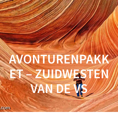
Spring
naar
inhoud
AVONTURENPAKK
ET – ZUIDWESTEN
VAN DE VS