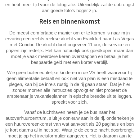
en hebt meer tijd voor de fotografie. Uiteindelijk zal de opbrengst
aan goede foto’s hoger zijn.
Reis en binnenkomst
De meest comfortabele manier om er te komen is naar mijn
ervaring een rechtstreekse vlucht van Frankfurt naar Las Vegas
met Condor. De vlucht duurt ongeveer 11 uur, de service en
prijzen zijn redelijk. Het kan natuurlijk ook goedkoper, maar dan
moet je vaak meerdere keren overstappen en betaal je het
bespaarde geld met een korter verblijf.
Wie geen buitenechtelijke kinderen in de VS heeft waarvoor hij
geen alimentatie betaalt en ook niet van plan is een misdaad te
plegen, kan bij de inreis rustig in de rij gaan staan. Dat je hier
zonder morren alle instructies opvolgt en niet probeert de
ambtenaar je vakantieplannen in epische breedte uit te leggen,
spreekt voor zich.
Vanaf de luchthaven neem je de bus naar het
autoverhuurcentrum, sluit je opnieuw aan in de rij, onderteken je
een huurovereenkomst van wat aanvoelt als 20 pagina’s en ben
je kort daarna al in het spel. Waar je de eerste nacht doorbrengt,
moet je op het inreisformulier aangeven. Het is daarom aan te