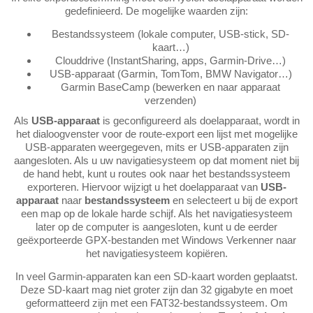
gedefinieerd. De mogelijke waarden zijn:
Bestandssysteem (lokale computer, USB-stick, SD-
kaart…)
Clouddrive (InstantSharing, apps, Garmin-Drive…)
USB-apparaat (Garmin, TomTom, BMW Navigator…)
Garmin BaseCamp (bewerken en naar apparaat
verzenden)
Als
USB-apparaat
is geconfigureerd als doelapparaat, wordt in
het dialoogvenster voor de route-export een lijst met mogelijke
USB-apparaten weergegeven, mits er USB-apparaten zijn
aangesloten. Als u uw navigatiesysteem op dat moment niet bij
de hand hebt, kunt u routes ook naar het bestandssysteem
exporteren. Hiervoor wijzigt u het doelapparaat van
USB-
apparaat
naar
bestandssysteem
en selecteert u bij de export
een map op de lokale harde schijf. Als het navigatiesysteem
later op de computer is aangesloten, kunt u de eerder
geëxporteerde GPX-bestanden met Windows Verkenner naar
het navigatiesysteem kopiëren.
In veel Garmin-apparaten kan een SD-kaart worden geplaatst.
Deze SD-kaart mag niet groter zijn dan 32 gigabyte en moet
geformatteerd zijn met een FAT32-bestandssysteem. Om