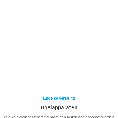
Spring
naar
inhoud
DOELAPPARATEN
Engelse vertaling
Doelapparaten
In elke exportbestemming moet een fysiek doelapparaat worden