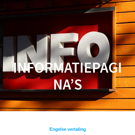
Spring
naar
inhoud
INFORMATIEPAGI
NA’S
Engelse vertaling