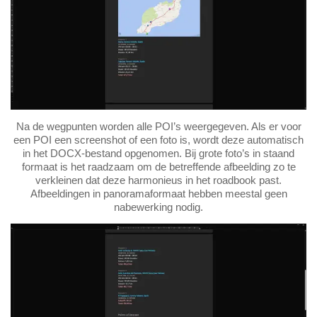
Na de wegpunten worden alle POI’s weergegeven. Als er voor
een POI een screenshot of een foto is, wordt deze automatisch
in het DOCX-bestand opgenomen. Bij grote foto’s in staand
formaat is het raadzaam om de betreffende afbeelding zo te
verkleinen dat deze harmonieus in het roadbook past.
Afbeeldingen in panoramaformaat hebben meestal geen
nabewerking nodig.