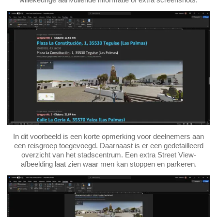
In dit voorbeeld is een korte opmerking voor deelnemers aan
een reisgroep toegevoegd. Daarnaast is er een gedetailleerd
overzicht van het stadscentrum. Een extra Street View-
afbeelding laat zien waar men kan stoppen en parkeren.