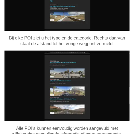
Bij elke POI ziet u het type en de categorie. Rechts daarvan
staat de afstand tot het vorige wegpunt vermeld.
Alle POI’s kunnen eenvoudig worden aangevuld met
willekeurige aanvullende informatie of extra screenshots.