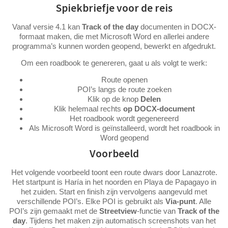
Spiekbriefje voor de reis
Vanaf versie 4.1 kan
Track of the day
documenten in DOCX-
formaat maken, die met Microsoft Word en allerlei andere
programma’s kunnen worden geopend, bewerkt en afgedrukt.
Om een roadbook te genereren, gaat u als volgt te werk:
Route openen
POI’s langs de route zoeken
Klik op de knop
Delen
Klik helemaal rechts
op DOCX-document
Het roadbook wordt gegenereerd
Als Microsoft Word is geïnstalleerd, wordt het roadbook in
Word geopend
Voorbeeld
Het volgende voorbeeld toont een route dwars door Lanazrote.
Het startpunt is Haría in het noorden en Playa de Papagayo in
het zuiden. Start en finish zijn vervolgens aangevuld met
verschillende POI’s. Elke POI is gebruikt als
Via-punt
. Alle
POI’s zijn gemaakt met de
Streetview
-functie van
Track of the
day
. Tijdens het maken zijn automatisch screenshots van het