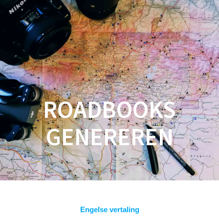
Spring
naar
inhoud
ROADBOOKS
GENEREREN
Engelse vertaling