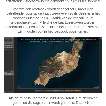
betreffende Streetview-beeld gemaakt en in de POI’s ingebed.
Voordat een roadbook wordt gegenereerd, moet u de
betreffende route op de kaart weergeven zoals deze er in het
roadbook uit moet zien. Daarbij kan de infobalk in- of
uitgeschakeld zijn. Alle drie de kaartweergaven worden
ondersteund. Alleen de POI’s die in het kaartfragment zichtbaar
zijn, worden ook in het roadbook opgenomen.
Als de route is voorbereid, klikt u op
Delen
. Het hierboven
getoonde dialoogvenster wordt geopend. Daar klikt u