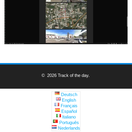
© 2026 Track of the day.
Deutsch
English
Français
Español
Italiano
Português
Nederlands