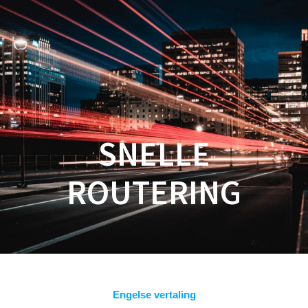
Spring
naar
inhoud
SNELLE
ROUTERING
Engelse vertaling