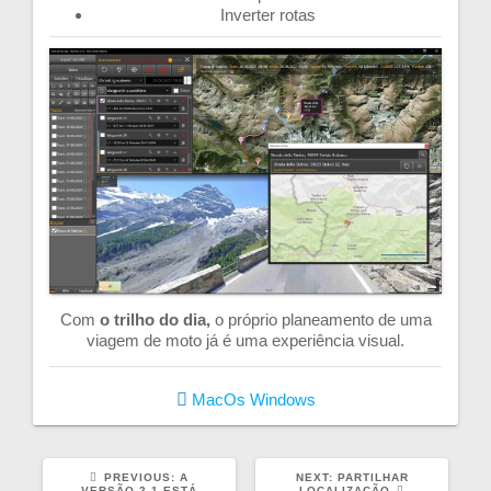
Inverter rotas
Com
o trilho do dia,
o próprio planeamento de uma
viagem de moto já é uma experiência visual.
MacOs
Windows
PREVIOUS
NEXT
PREVIOUS:
A
NEXT:
PARTILHAR
POST:
POST:
VERSÃO 2.1 ESTÁ
LOCALIZAÇÃO