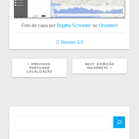
Foto de capa por
Brigitta Schneiter
no
Unsplash
Version 3.0
PREVIOUS
NEXT
PREVIOUS:
NEXT:
EXIBIÇÃO
POST:
POST:
PARTILHAR
INCORRETA
LOCALIZAÇÃO