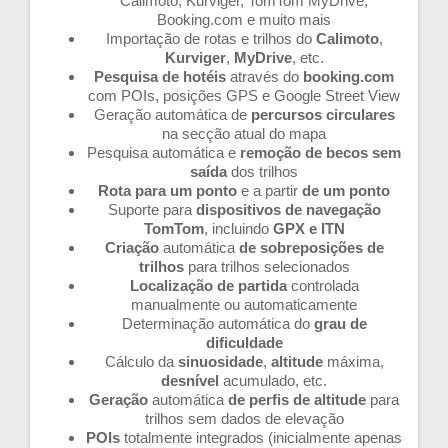
Calimoto, Kurviger, TomTom MyDrive,
Booking.com e muito mais
Importação de rotas e trilhos do
Calimoto
,
Kurviger
,
MyDrive
, etc.
Pesquisa de hotéis
através do
booking.com
com POIs, posições GPS e Google Street View
Geração automática de
percursos circulares
na secção atual do mapa
Pesquisa automática e
remoção de becos
sem
saída
dos trilhos
Rota para um ponto
e a partir
de um ponto
Suporte para
dispositivos de navegação
TomTom
, incluindo
GPX e ITN
Criação
automática
de sobreposições de
trilhos
para trilhos selecionados
Localização de partida
controlada
manualmente ou automaticamente
Determinação automática do
grau de
dificuldade
Cálculo da
sinuosidade
,
altitude
máxima,
desnível
acumulado, etc.
Geração
automática
de perfis de altitude
para
trilhos sem dados de elevação
POIs
totalmente integrados (inicialmente apenas