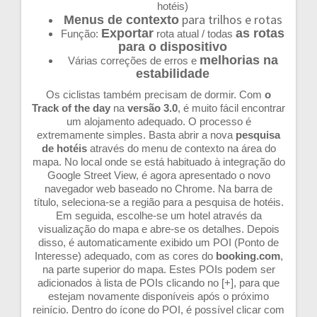
hotéis)
para trilhos e rotas
Menus de contexto
Exportar
as rotas
Função:
rota atual / todas
para o dispositivo
melhorias na
Várias correções de erros e
estabilidade
Os ciclistas também precisam de dormir. Com
o
Track of the day
na
versão 3.0
, é muito fácil encontrar
um alojamento adequado. O processo é
extremamente simples. Basta abrir a nova
pesquisa
de hotéis
através do menu de contexto na área do
mapa. No local onde se está habituado à integração do
Google Street View, é agora apresentado o novo
navegador web baseado no Chrome. Na barra de
título, seleciona-se a região para a pesquisa de hotéis.
Em seguida, escolhe-se um hotel através da
visualização do mapa e abre-se os detalhes. Depois
disso, é automaticamente exibido um POI (Ponto de
Interesse) adequado, com as cores do
booking.com
,
na parte superior do mapa. Estes POIs podem ser
adicionados à lista de POIs clicando no [+], para que
estejam novamente disponíveis após o próximo
reinício. Dentro do ícone do POI, é possível clicar com