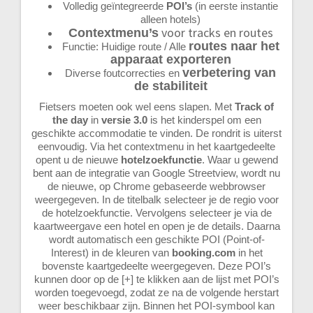
Volledig geïntegreerde
POI’s
(in eerste instantie
alleen hotels)
voor tracks en routes
Contextmenu’s
routes naar het
Functie: Huidige route / Alle
apparaat exporteren
verbetering van
Diverse foutcorrecties en
de stabiliteit
Fietsers moeten ook wel eens slapen. Met
Track of
the day
in
versie 3.0
is het kinderspel om een
geschikte accommodatie te vinden. De rondrit is uiterst
eenvoudig. Via het contextmenu in het kaartgedeelte
opent u de nieuwe
hotelzoekfunctie
. Waar u gewend
bent aan de integratie van Google Streetview, wordt nu
de nieuwe, op Chrome gebaseerde webbrowser
weergegeven. In de titelbalk selecteer je de regio voor
de hotelzoekfunctie. Vervolgens selecteer je via de
kaartweergave een hotel en open je de details. Daarna
wordt automatisch een geschikte POI (Point-of-
Interest) in de kleuren van
booking.com
in het
bovenste kaartgedeelte weergegeven. Deze POI’s
kunnen door op de [+] te klikken aan de lijst met POI’s
worden toegevoegd, zodat ze na de volgende herstart
weer beschikbaar zijn. Binnen het POI-symbool kan