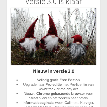
Versie 3.0 is klaar
Bericht
navigatie
Nieuw in versie 3.0
Volledig gratis
Free Edition
Upgrade naar
Pro-editie
met Pro-licentie van
www.track-of-the-day.de/
Nieuwe
Chrome-gebaseerde browser
voor
Street View en het zoeken naar hotels
Informatiepagina’s
: weer, Calimoto, Kurviger,