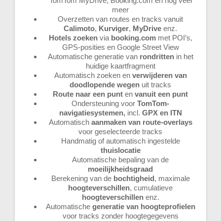
TomTom MyDrive, Booking.com en nog veel
meer
Overzetten van routes en tracks vanuit
Calimoto
,
Kurviger
,
MyDrive
enz.
Hotels zoeken
via
booking.com
met POI’s,
GPS-posities en Google Street View
Automatische generatie van
rondritten
in het
huidige kaartfragment
Automatisch zoeken en
verwijderen van
doodlopende wegen
uit tracks
Route naar een punt
en
vanuit een punt
Ondersteuning voor
TomTom-
navigatiesystemen,
incl.
GPX en ITN
Automatisch
aanmaken van route-overlays
voor geselecteerde tracks
Handmatig of automatisch ingestelde
thuislocatie
Automatische bepaling van de
moeilijkheidsgraad
Berekening van de
bochtigheid
, maximale
hoogteverschillen
, cumulatieve
hoogteverschillen
enz.
Automatische
generatie van hoogteprofielen
voor tracks zonder hoogtegegevens