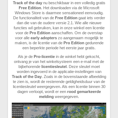
Track of the day
nu beschikbaar in een volledig gratis
Free Edition
. Het downloaden via de Microsoft
Windows Store is daarmee sensationeel eenvoudig.
De functionaliteit van de
Free Edition
gaat iets verder
dan die van de oudere versie 2.1. Wie alle nieuwe
functies wil gebruiken, kan in onze winkel een licentie
voor de
Pro Edition
aanschaffen. Om de overstap
voor alle
early adopters
zo aangenaam mogelijk te
maken, is de licentie van de
Pro Edition
gedurende
een beperkte periode het eerste jaar gratis.
Als je de
Pro-licentie
in de winkel hebt gekocht,
ontvang je van het winkelsysteem een e-mail met de
bijbehorende
licentiesleutel
. Deze sleutel moet
worden ingevoerd in de applicatie-instellingen van
Track of the Day
. Zoals in de bovenstaande afbeelding
te zien is, wordt de resterende geldigheidsduur van de
licentiesleutel weergegeven. Als een licentie binnen 30
dagen verloopt, wordt er een
rood gemarkeerde
melding
weergegeven.