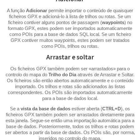
A função
Adicionar
permite importar o conteúdo de quaisquer
ficheiros GPX e adicioná-lo à lista de trilhos ou rotas. Se um
ficheiro contiver alguns pontos de passagem (
waypoints
) no
formato GPX, estes podem ser importados automaticamente
como POIs para a base de dados SQL local. Se um ficheiro
GPX contiver muitos waypoints, estes podem ser tratados
como POIs, trilhos ou rotas.
Arrastar e soltar
Os ficheiros GPX também podem ser «arrastados» para o
controlo do mapa do
Trilho do Dia
através de Arrastar e Soltar.
Os ficheiros são então abertos automaticamente e o conteúdo
importado. Os trilhos e rotas são adicionados às listas
correspondentes. Os POIs são importados automaticamente
para a base de dados local.
Se a
vista da base de dados
estiver aberta (
CTRL+D
), os
ficheiros GPX também podem ser arrastados diretamente para
esta janela. Segue-se então uma importação automática para a
base de dados. Posteriormente, todos os trilhos e rotas podem
ser abertos a partir da base de dados. Os POIs são, por norma,
inseridos no controlo do mapa.