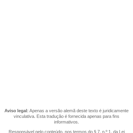
Skip
to
content
NOTAS LEGAIS
Aviso legal:
Apenas a versão alemã deste texto é juridicamente
vinculativa. Esta tradução é fornecida apenas para fins
informativos.
Responsável pelo conteúdo, nos termos do § 7, n.º 1, da Lei