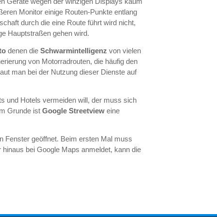
einen Geräte wegen der winzigen Displays kaum
ßeren Monitor einige Routen-Punkte entlang
chaft durch die eine Route führt wird nicht,
lige Hauptstraßen gehen wird.
to
denen die
Schwarmintelligenz
von vielen
erierung von Motorradrouten, die häufig den
raut man bei der Nutzung dieser Dienste auf
s und Hotels vermeiden will, der muss sich
em Grunde ist
Google Streetview
eine
ten Fenster geöffnet. Beim ersten Mal muss
r hinaus bei Google Maps anmeldet, kann die