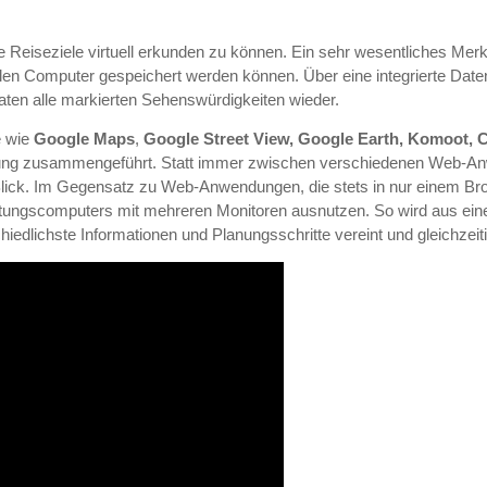
 Reiseziele virtuell erkunden zu können. Ein sehr wesentliches Mer
en Computer gespeichert werden können. Über eine integrierte Daten
en alle markierten Sehenswürdigkeiten wieder.
e wie
Google Maps
,
Google Street View, Google Earth, Komoot, 
ndung zusammengeführt. Statt immer zwischen verschiedenen Web-An
 Blick. Im Gegensatz zu Web-Anwendungen, die stets in nur einem Br
stungscomputers mit mehreren Monitoren ausnutzen. So wird aus ei
iedlichste Informationen und Planungsschritte vereint und gleichzeit