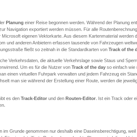
der
Planung
einer Reise begonnen werden. Während der Planung ents
ur Navigation exportiert werden müssen. Für alle Routenberechnung
ner Microsoft eigenen Vektorkarte. Aus diesem Kartenmaterial werden 
om und anderen Anbietern erfassen tausende von Fahrzeugen weltwei
ngsstraße fließt so zeitnah in die Standardkarten von
Track of the 
sche Verkehrsdaten, die aktuelle Verkehrslage sowie Staus und Sper
erwirrend. Um es für die Nutzer von
Track of the day
so einfach wie 
an einen virtuellen Fuhrpark verwalten und jedem Fahrzeug ein Stand
hselt man sie während der Erstellung einer Route, werden die jeweili
ibt es den
Track-Editor
und den
Routen-Editor
. Ist ein Track oder 
en.
n im Grunde genommen nur deshalb eine Daseinsberechtigung, weil d