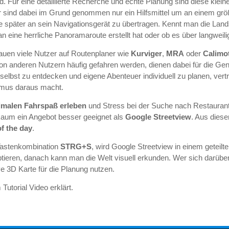
nd. Für eine detaillierte Recherche und echte Planung sind diese kl
r sind dabei im Grund genommen nur ein Hilfsmittel um an einem grö
te später an sein Navigationsgerät zu übertragen. Kennt man die Lands
an eine herrliche Panoramaroute erstellt hat oder ob es über langwei
rauen viele Nutzer auf Routenplaner wie
Kurviger
,
MRA
oder
Calimo
von anderen Nutzern häufig gefahren werden, dienen dabei für die Gen
selbst zu entdecken und eigene Abenteuer individuell zu planen, vert
thmus daraus macht.
imalen Fahrspaß erleben
und Stress bei der Suche nach Restaurant
 kaum ein Angebot besser geeignet als
Google Streetview
. Aus dies
of the day
.
Tastenkombination
STRG+S
, wird Google Streetview in einem geteil
eren, danach kann man die Welt visuell erkunden. Wer sich darübe
e 3D Karte für die Planung nutzen.
 Tutorial Video erklärt.