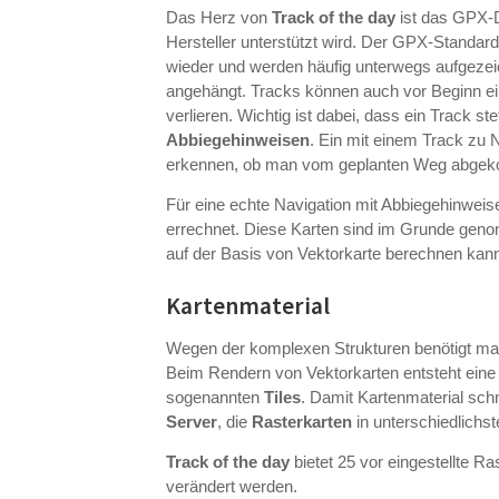
Das Herz von
Track of the day
ist das GPX-D
Hersteller unterstützt wird. Der GPX-Standar
wieder und werden häufig unterwegs aufgezeich
angehängt. Tracks können auch vor Beginn ei
verlieren. Wichtig ist dabei, dass ein Track s
Abbiegehinweisen
. Ein mit einem Track zu 
erkennen, ob man vom geplanten Weg abgek
Für eine echte Navigation mit Abbiegehinweis
errechnet. Diese Karten sind im Grunde ge
auf der Basis von Vektorkarte berechnen kan
Kartenmaterial
Wegen der komplexen Strukturen benötigt man
Beim Rendern von Vektorkarten entsteht eine
sogenannten
Tiles
. Damit Kartenmaterial sch
Server
, die
Rasterkarten
in unterschiedlichst
Track of the day
bietet 25 vor eingestellte R
verändert werden.