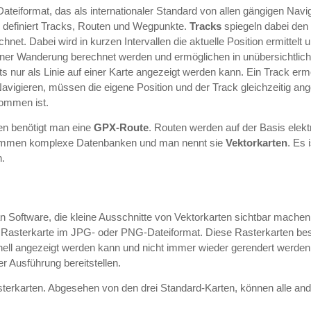
ateiformat, das als internationaler Standard von allen gängigen Nav
d definiert Tracks, Routen und Wegpunkte.
Tracks
spiegeln dabei den
net. Dabei wird in kurzen Intervallen die aktuelle Position ermittel
ner Wanderung berechnet werden und ermöglichen in unübersichtlich
tets nur als Linie auf einer Karte angezeigt werden kann. Ein Track er
Navigieren, müssen die eigene Position und der Track gleichzeitig an
ommen ist.
en benötigt man eine
GPX-Route
. Routen werden auf der Basis elek
nommen komplexe Datenbanken und man nennt sie
Vektorkarten
. Es 
n.
 Software, die kleine Ausschnitte von Vektorkarten sichtbar mach
 Rasterkarte im JPG- oder PNG-Dateiformat. Diese Rasterkarten bes
nell angezeigt werden kann und nicht immer wieder gerendert werden
er Ausführung bereitstellen.
asterkarten. Abgesehen von den drei Standard-Karten, können alle ande