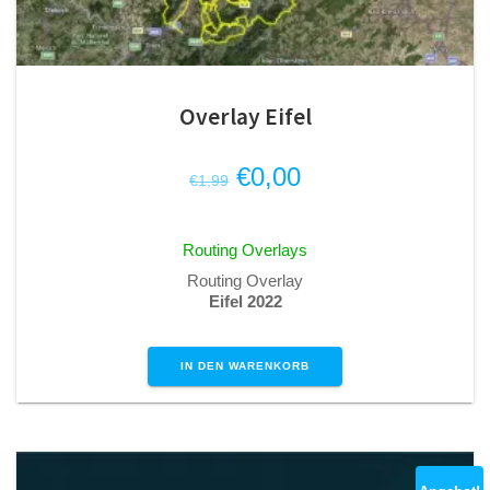
Overlay Eifel
Ursprünglicher
Aktueller
€
0,00
€
1,99
Preis
Preis
war:
ist:
Routing Overlays
€1,99
€0,00.
Routing Overlay
Eifel 2022
IN DEN WARENKORB