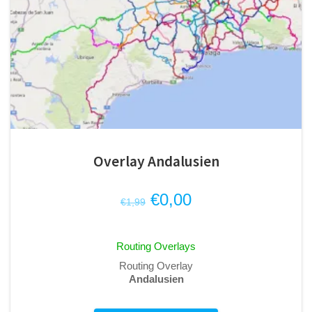
Overlay Andalusien
Ursprünglicher
Aktueller
€
0,00
€
1,99
Preis
Preis
war:
ist:
Routing Overlays
€1,99
€0,00.
Routing Overlay
Andalusien