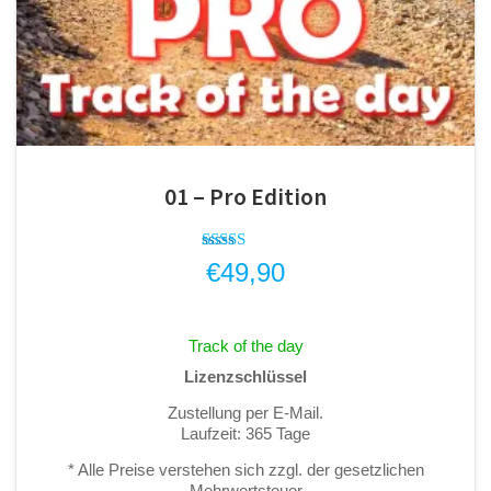
01 – Pro Edition
Bewertet
€
49,90
mit
4.33
von 5
Track of the day
Lizenzschlüssel
Zustellung per E-Mail.
Laufzeit: 365 Tage
* Alle Preise verstehen sich zzgl. der gesetzlichen
Mehrwertsteuer