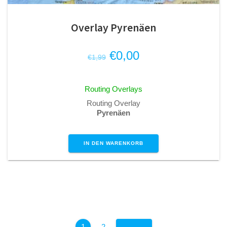
Overlay Pyrenäen
Ursprünglicher
Aktueller
€
0,00
€
1,99
Preis
Preis
war:
ist:
Routing Overlays
€1,99
€0,00.
Routing Overlay
Pyrenäen
IN DEN WARENKORB
1
2