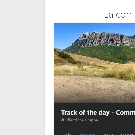
Navegación
La com
de
entradas