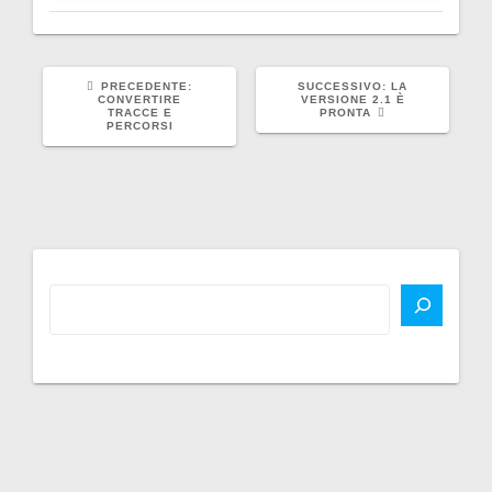
ARTICOLO
ARTICOLO
PRECEDENTE:
SUCCESSIVO:
LA
PRECEDENTE:
SUCCESSIVO:
CONVERTIRE
VERSIONE 2.1 È
TRACCE E
PRONTA
PERCORSI