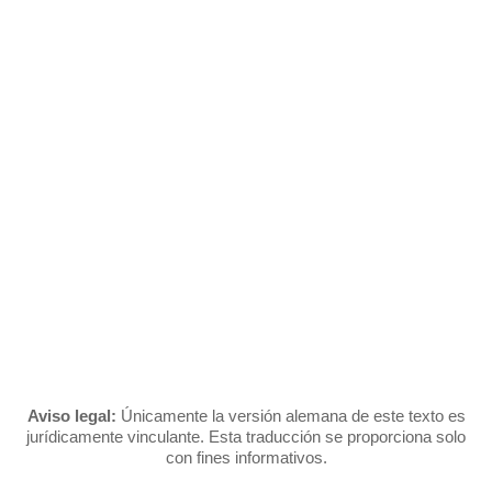
Saltar
al
contenido
CONDICIONES DE
USO (ES-2)
Aviso legal:
Únicamente la versión alemana de este texto es
jurídicamente vinculante. Esta traducción se proporciona solo
con fines informativos.