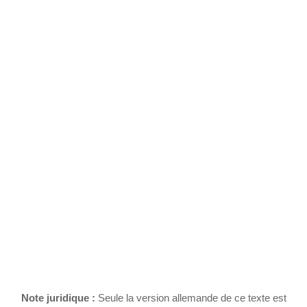
Skip
to
content
CONDITIONS
D’UTILISATION
(FR-2)
Note juridique :
Seule la version allemande de ce texte est