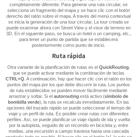
completamente diferente. Para generar una ruta circular, se
selecciona un fragmento del mapa y se hace clic con el botón
derecho del ratón sobre el mapa. A través del menú contextual
se inicia la generación de una tour circular. La tour creada se
puede examinar ahora con Street View y el visor de terreno en
3D. En el siguiente paso, se busca un hotel o un camping, etc.,
para tener un punto de partida que se establecerá
posteriormente como punto de inicio.
Ruta rápida
Otra variante de la planificación de rutas es el
QuickRouting
,
que se puede activar mediante la combinación de teclas
CTRL+Q
. A continuación, hay que hacer clic con el ratón en los
puntos del mapa por los que debe discurrir la ruta. Los puntos
de ruta establecidos se pueden mover fácilmente mediante
arrastrar y soltar. Si el
autorouting
está activo (
símbolo de
bombilla verde
), la ruta se recalcula inmediatamente. En las
opciones del trazado rápido se puede seleccionar el tiempo de
viaje y un perfil de ruta. Es posible crear rutas con diferentes
perfiles. Así, se puede planificar un viaje rápido de ida y vuelta
por la autopista, seguido de un recorrido en bicicleta y, entre
medias, una excursión a campo traviesa hasta una cascada
apartada; todo es posible. Al hacer clic en el botón [+], la ruta se