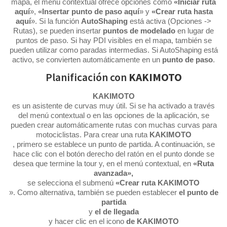
mapa, el menú contextual ofrece opciones como
«Iniciar ruta
aquí
»,
«Insertar punto de paso aquí
» y
«Crear ruta hasta
aquí
». Si la función
AutoShaping
está activa (Opciones ->
Rutas), se pueden insertar
puntos de modelado
en lugar de
puntos de paso. Si hay PDI visibles en el mapa, también se
pueden utilizar como paradas intermedias. Si AutoShaping está
activo, se convierten automáticamente en un
punto de paso
.
Planificación con
KAKIMOTO
KAKIMOTO
es un asistente de curvas muy útil. Si se ha activado a través
del menú contextual o en las opciones de la aplicación, se
pueden crear automáticamente rutas con muchas curvas para
motociclistas. Para crear una ruta
KAKIMOTO
, primero se establece un punto de partida. A continuación, se
hace clic con el botón derecho del ratón en el punto donde se
desea que termine la tour y, en el menú contextual, en
«Ruta
avanzada»,
se selecciona el submenú
«Crear ruta KAKIMOTO
». Como alternativa, también se pueden establecer
el punto de
partida
y
el de llegada
y hacer clic en el icono
de KAKIMOTO