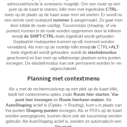
adreszoekfunctie is eveneens mogelijk. Om een route op een
punt op de kaart te starten, klikt men met ingedrukte
CTRL
-
toets op de plaats op de kaart waar men wil starten. Er wordt nu
een eerste rood routepunt
nummer 1
aangemaakt. Zo gaat men
door totdat de route vastligt. Tussenstops (shaping- of via-
punten) kunnen in de route worden opgenomen door te klikken
terwijl
de SHIFT-CTRL-
toets ingedrukt wordt gehouden.
Geplaatste routepunten kunnen op elk moment worden
verwijderd. Als men op de routelijn klikt terwijl
de
CTRL
+ALT
-
toets ingedrukt wordt gehouden, wordt de
elastiekmodus
geactiveerd en kan men op willekeurige plaatsen extra punten
invoegen. De elastiekmodus kan ook permanent worden in- en
uitgeschakeld.
Planning met contextmenu
Als u met de rechtermuisknop op een plek op de kaart klikt,
biedt het contextmenu opties zoals
Route hier starten
,
Via-
punt hier invoegen
en
Route hierheen maken
. Als
AutoShaping
actief is (Opties -> Routing), kunt u in plaats van
Via-punten
Shaping-punten
invoegen. Als er POI’s op de kaart
worden weergegeven, kunnen deze ook als tussenstop worden
gebruikt. Als AutoShaping actief is, worden ze automatisch een
Via-punt
.