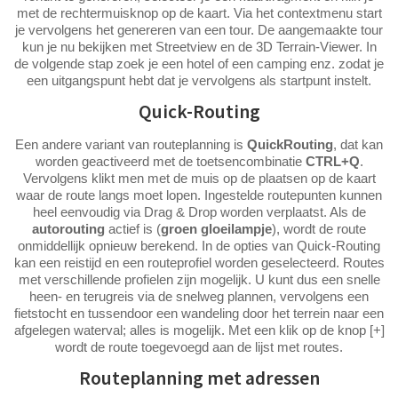
met de rechtermuisknop op de kaart. Via het contextmenu start
je vervolgens het genereren van een tour. De aangemaakte tour
kun je nu bekijken met Streetview en de 3D Terrain-Viewer. In
de volgende stap zoek je een hotel of een camping enz. zodat je
een uitgangspunt hebt dat je vervolgens als startpunt instelt.
Quick-Routing
Een andere variant van routeplanning is
QuickRouting
, dat kan
worden geactiveerd met de toetsencombinatie
CTRL+Q
.
Vervolgens klikt men met de muis op de plaatsen op de kaart
waar de route langs moet lopen. Ingestelde routepunten kunnen
heel eenvoudig via Drag & Drop worden verplaatst. Als de
autorouting
actief is (
groen gloeilampje
), wordt de route
onmiddellijk opnieuw berekend. In de opties van Quick-Routing
kan een reistijd en een routeprofiel worden geselecteerd. Routes
met verschillende profielen zijn mogelijk. U kunt dus een snelle
heen- en terugreis via de snelweg plannen, vervolgens een
fietstocht en tussendoor een wandeling door het terrein naar een
afgelegen waterval; alles is mogelijk. Met een klik op de knop [+]
wordt de route toegevoegd aan de lijst met routes.
Routeplanning met adressen