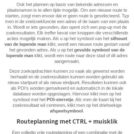
Ook het plannen op basis van bekende adressen en
plaatsnamen is te allen tijde mogelijk. Om een nieuwe route te
starten, zorgt men ervoor dat er geen route is geselecteerd. Typ
men in de snelzoekfunctie een adres of de naam van een plaats
in. Wordt er iets gevonden, dan opent zich een pop-up met de
zoekresultaten. Elk treffer bevat vier knoppen die verschillende
acties mogelijk maken. Als u op het symbool van het
silhouet
van de lopende man
klikt, wordt een nieuwe route gestart vanaf
het gevonden adres. Als u op het
gevulde symbool van de
lopende man
klikt, wordt een route naar deze stad of dit adres
aangemaakt.
Deze zoekopdrachten kunnen zo vaak als gewenst worden
herhaald en de zoekresultaten kunnen worden gebruikt als
nieuw startpunt of als nieuw eindpunt. Resultaten kunnen ook
als POI’s worden gemarkeerd en automatisch in de lokale
database worden opgeslagen. Hiervoor klikt men op het
symbool met het
POI-sterretje
. Als men de kaart bij het
zoekresultaat wil centreren, klikt men op het driehoekige
afspeelsymbool
.
Routeplanning met CTRL + muisklik
Een volledig vrije routeplanning of een combinatie met de