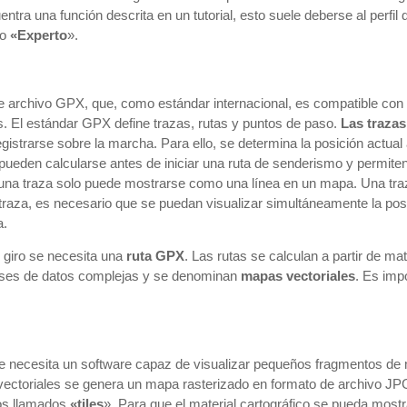
ntra una función descrita en un tutorial, esto suele deberse al perfil
io
«Experto
».
e archivo GPX, que, como estándar internacional, es compatible con
s. El estándar GPX define trazas, rutas y puntos de paso.
Las trazas
istrarse sobre la marcha. Para ello, se determina la posición actual 
eden calcularse antes de iniciar una ruta de senderismo y permiten 
 una traza solo puede mostrarse como una línea en un mapa. Una tr
traza, es necesario que se puedan visualizar simultáneamente la posi
a.
 giro se necesita una
ruta GPX
. Las rutas se calculan a partir de ma
bases de datos complejas y se denominan
mapas vectoriales
. Es imp
.
se necesita un software capaz de visualizar pequeños fragmentos de 
 vectoriales se genera un mapa rasterizado en formato de archivo 
os llamados
«tiles
». Para que el material cartográfico se pueda most