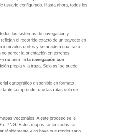
 de usuario configurado. Hasta ahora, todos los
 todos los sistemas de navegación y
reflejan el recorrido exacto de un trayecto en
a intervalos cortos y se añade a una traza
no perder la orientación en terrenos
aza
no
permite
la navegación con
ción propia y la traza. Solo así se puede
terial cartográfico disponible en formato
ortante comprender que las rutas solo se
mapas vectoriales. A este proceso se le
JPG o PNG. Estos mapas rasterizados se
rar rápidamente y no haya que renderizarlo