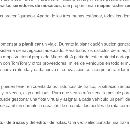
nados
servidores de mosaicos
, que proporcionan
mapas rasteriz
s preconfigurados. Aparte de los tres mapas estándar, todos los d
 comenzar a
planificar
un viaje. Durante la planificación suelen gene
sistema de navegación adecuado. Para todos los cálculos de rutas,
 mapa vectorial propio de Microsoft. A partir de este material cartog
ón con TomTom y otros proveedores, miles de vehículos en todo el mu
da nueva rotonda y cada nueva circunvalación se incorporan rápidam
 pueden tener en cuenta datos históricos de tráfico, la situación actua
 y, a veces, algo confusas. Para que sea lo más sencillo posible par
puede gestionar una flota virtual y asignar a cada vehículo un perfil d
se cambian durante la creación de una ruta, los perfiles de ruta cor
tor de trazas
y del
editor de rutas
. Una vez seleccionada una traza o