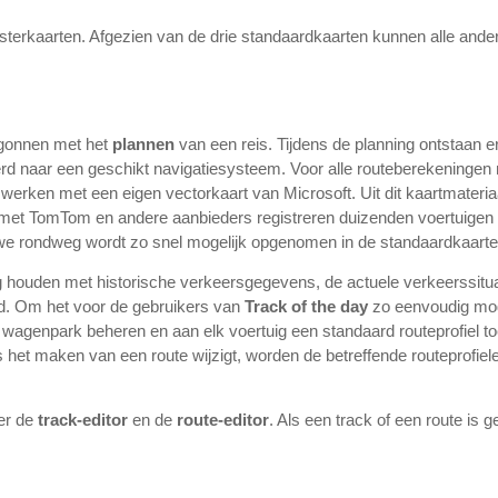
rasterkaarten. Afgezien van de drie standaardkaarten kunnen alle an
egonnen met het
plannen
van een reis. Tijdens de planning ontstaan e
d naar een geschikt navigatiesysteem. Voor alle routeberekeninge
werken met een eigen vectorkaart van Microsoft. Uit dit kaartmateri
t TomTom en andere aanbieders registreren duizenden voertuigen we
uwe rondweg wordt zo snel mogelijk opgenomen in de standaardkaart
 houden met historische verkeersgegevens, de actuele verkeerssituati
nd. Om het voor de gebruikers van
Track of the day
zo eenvoudig moge
l wagenpark beheren en aan elk voertuig een standaard routeprofiel t
ns het maken van een route wijzigt, worden de betreffende routeprofi
 er de
track-editor
en de
route-editor
. Als een track of een route is