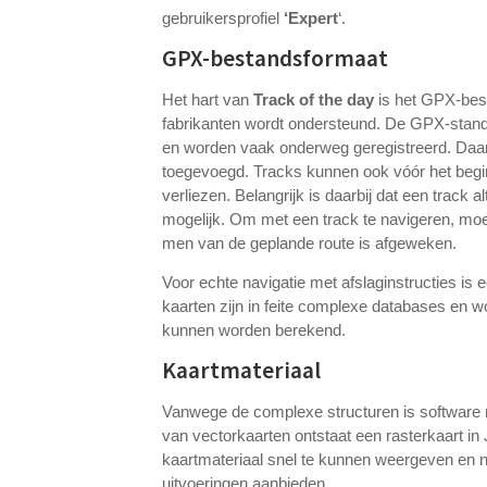
gebruikersprofiel
‘Expert
‘.
GPX-bestandsformaat
Het hart van
Track of the day
is het GPX-best
fabrikanten wordt ondersteund. De GPX-standa
en worden vaak onderweg geregistreerd. Daar
toegevoegd. Tracks kunnen ook vóór het begin 
verliezen. Belangrijk is daarbij dat een track
mogelijk. Om met een track te navigeren, moe
men van de geplande route is afgeweken.
Voor echte navigatie met afslaginstructies is 
kaarten zijn in feite complexe databases en 
kunnen worden berekend.
Kaartmateriaal
Vanwege de complexe structuren is software 
van vectorkaarten ontstaat een rasterkaart i
kaartmateriaal snel te kunnen weergeven en n
uitvoeringen aanbieden.