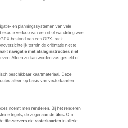
vigatie- en planningssystemen van vele
t exacte verloop van een rit of wandeling weer
een GPX-bestand aan een GPX-track
rzichtelijk terrein de oriëntatie niet te
maakt
navigatie met afslaginstructies niet
geven. Alleen zo kan worden vastgesteld of
isch beschikbaar kaartmateriaal. Deze
routes alleen op basis van vectorkaarten
proces noemt men
renderen
. Bij het renderen
 kleine tegels, de zogenaamde
tiles
. Om
mde
tile-servers
die
rasterkaarten
in allerlei