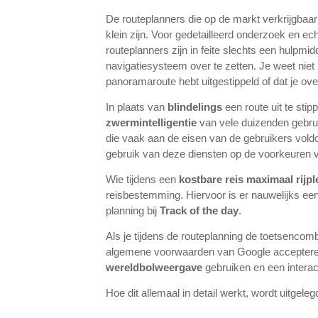
De routeplanners die op de markt verkrijgbaa
klein zijn. Voor gedetailleerd onderzoek en e
routeplanners zijn in feite slechts een hulpmi
navigatiesysteem over te zetten. Je weet niet 
panoramaroute hebt uitgestippeld of dat je ov
In plaats van
blindelings
een route uit te sti
zwermintelligentie
van vele duizenden gebrui
die vaak aan de eisen van de gebruikers voldoe
gebruik van deze diensten op de voorkeuren v
Wie tijdens een
kostbare reis maximaal rijpl
reisbestemming. Hiervoor is er nauwelijks ee
planning
bij
Track of the day
.
Als je tijdens de routeplanning de toetsencom
algemene voorwaarden van Google accepteren,
wereldbolweergave
gebruiken en een interac
Hoe dit allemaal in detail werkt, wordt uitgeleg