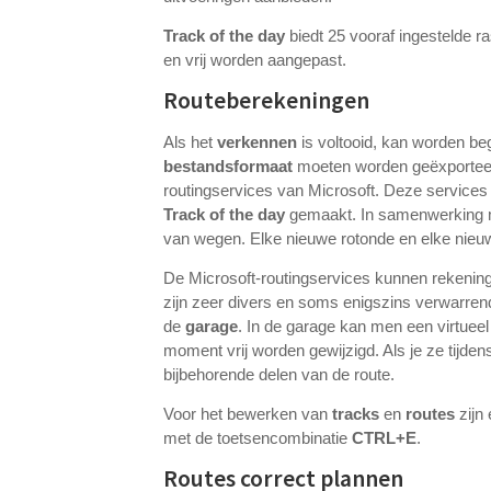
Track of the day
biedt 25 vooraf ingestelde 
en vrij worden aangepast.
Routeberekeningen
Als het
verkennen
is voltooid, kan worden b
bestandsformaat
moeten worden geëxporteer
routingservices van Microsoft. Deze services 
Track of the day
gemaakt. In samenwerking me
van wegen. Elke nieuwe rotonde en elke nie
De Microsoft-routingservices kunnen rekening
zijn zeer divers en soms enigszins verwarre
de
garage
. In de garage kan men een virtuee
moment vrij worden gewijzigd. Als je ze tijde
bijbehorende delen van de route.
Voor het bewerken van
tracks
en
routes
zijn
met de toetsencombinatie
CTRL+E
.
Routes correct plannen