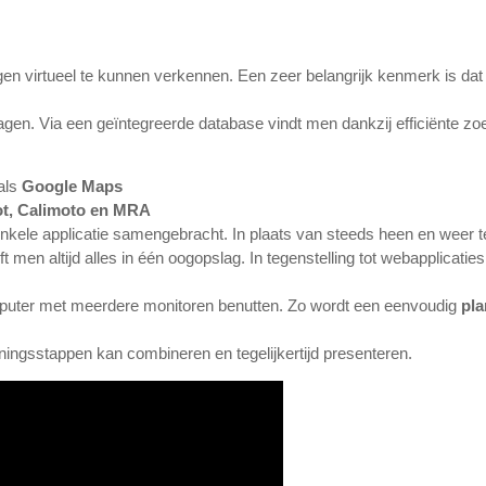
n virtueel te kunnen verkennen. Een zeer belangrijk kenmerk is dat 
en. Via een geïntegreerde database vindt men dankzij efficiënte zo
als
Google Maps
ot, Calimoto en MRA
enkele applicatie samengebracht. In plaats van steeds heen en weer 
t men altijd alles in één oogopslag. In tegenstelling tot webapplicaties
omputer met meerdere monitoren benutten. Zo wordt een eenvoudig
pl
ningsstappen kan combineren en tegelijkertijd presenteren.