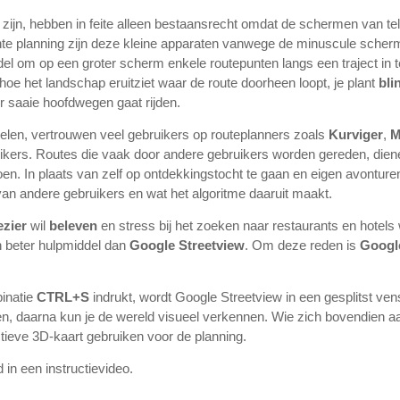
r zijn, hebben in feite alleen bestaansrecht omdat de schermen van t
chte planning zijn deze kleine apparaten vanwege de minuscule scher
ddel om op een groter scherm enkele routepunten langs een traject in t
hoe het landschap eruitziet waar de route doorheen loopt, je plant
bli
er saaie hoofdwegen gaat rijden.
ppelen, vertrouwen veel gebruikers op routeplanners zoals
Kurviger
,
kers. Routes die vaak door andere gebruikers worden gereden, diene
n. In plaats van zelf op ontdekkingstocht te gaan en eigen avonturen 
an andere gebruikers en wat het algoritme daaruit maakt.
ezier
wil
beleven
en stress bij het zoeken naar restaurants en hotels 
n beter hulpmiddel dan
Google Streetview
. Om deze reden is
Googl
binatie
CTRL+S
indrukt, wordt Google Streetview in een gesplitst ve
 daarna kun je de wereld visueel verkennen. Wie zich bovendien a
tieve 3D-kaart gebruiken voor de planning.
d in een instructievideo.