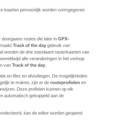
dere kaarten persoonlijk worden vormgegeven
r doorgaans routes die later in
GPX-
n maakt
Track of the day
gebruik van
aal worden de drie standaard rasterkaarten van
reldwijd alle veranderingen in het verloop
en van
Track of the day
.
e en files en afsluitingen. De mogelijkheden
lijk te maken, zijn er de
routeprofielen
en
oewijzen. Deze profielen kunnen op elk
elen automatisch gekoppeld aan de
 geselecteerd, kan de editor worden geopend