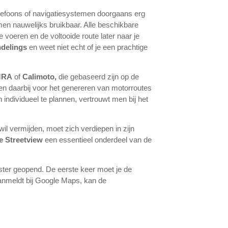
elefoons of navigatiesystemen doorgaans erg
men nauwelijks bruikbaar. Alle beschikbare
e voeren en de voltooide route later naar je
ndelings
en weet niet echt of je een prachtige
MRA
of
Calimoto,
die gebaseerd zijn op de
n daarbij voor het genereren van motorroutes
individueel te plannen, vertrouwt men bij het
wil vermijden, moet zich verdiepen in zijn
e Streetview
een essentieel onderdeel van de
nster geopend. De eerste keer moet je de
anmeldt bij Google Maps, kan de