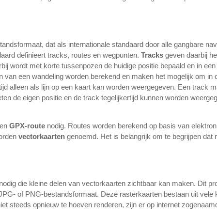
andsformaat, dat als internationale standaard door alle gangbare na
ard definieert tracks, routes en wegpunten.
Tracks
geven daarbij he
bij wordt met korte tussenpozen de huidige positie bepaald en in 
van een wandeling worden berekend en maken het mogelijk om in onove
 altijd alleen als lijn op een kaart kan worden weergegeven. Een track 
ten de eigen positie en de track tegelijkertijd kunnen worden weerge
een
GPX-route
nodig. Routes worden berekend op basis van elektron
worden
vectorkaarten
genoemd. Het is belangrijk om te begrijpen dat 
nodig die kleine delen van vectorkaarten zichtbaar kan maken. Dit 
n JPG- of PNG-bestandsformaat. Deze rasterkaarten bestaan uit vele
iet steeds opnieuw te hoeven renderen, zijn er op internet zogenaa