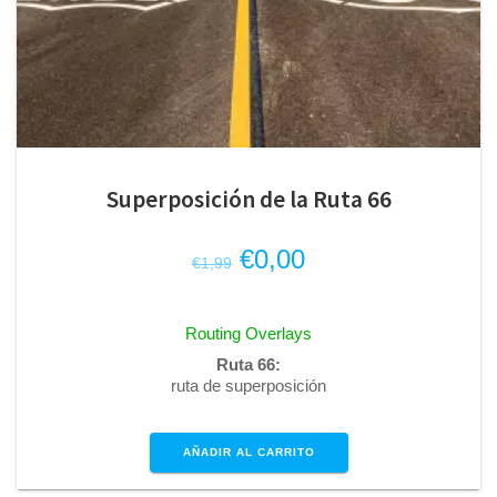
Superposición de la Ruta 66
El
El
€
0,00
€
1,99
precio
precio
original
actual
Routing Overlays
era:
es:
Ruta 66:
€1,99.
€0,00.
ruta de superposición
AÑADIR AL CARRITO