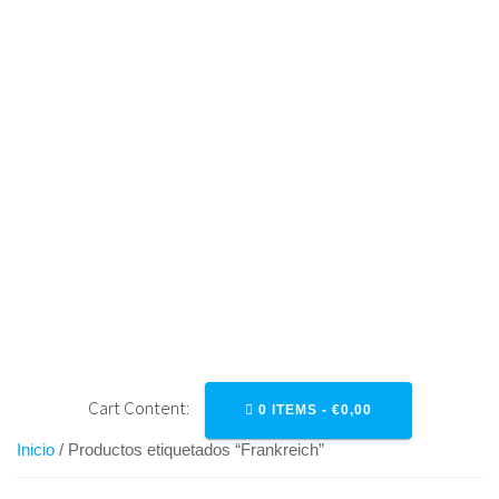
Saltar
al
contenido
FRANKREICH
Cart Content:
0 ITEMS -
€
0,00
Inicio
/ Productos etiquetados “Frankreich”