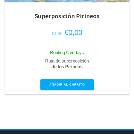
Superposición Pirineos
El
El
€
0,00
€
1,99
precio
precio
original
actual
Routing Overlays
era:
es:
Ruta de superposición
€1,99.
€0,00.
de los Pirineos
AÑADIR AL CARRITO