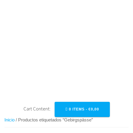
Saltar
al
contenido
GEBIRGSPÄSSE
Cart Content:
0 ITEMS -
€
0,00
Inicio
/ Productos etiquetados “Gebirgspässe”