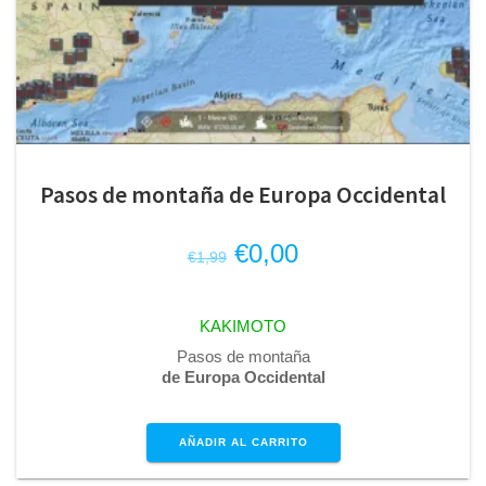
Pasos de montaña de Europa Occidental
El
El
€
0,00
€
1,99
precio
precio
original
actual
KAKIMOTO
era:
es:
Pasos de montaña
€1,99.
€0,00.
de Europa Occidental
AÑADIR AL CARRITO