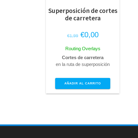
Superposición de cortes
de carretera
El
El
€
0,00
€
1,99
precio
precio
Routing Overlays
original
actual
Cortes de carretera
era:
es:
en la ruta de superposición
€1,99.
€0,00.
AÑADIR AL CARRITO