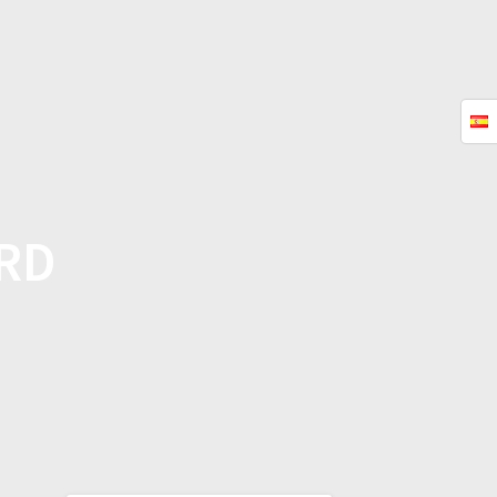
RÍSTICAS
TUTORIALES
CONTACTO
PREGUNTAS MÁS FRECUENTES
RD