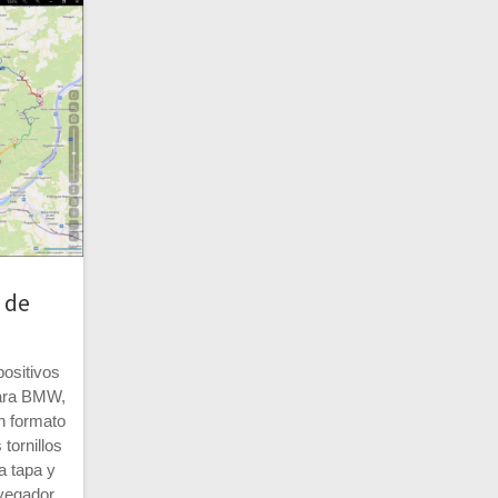
 de
ositivos
para BMW,
n formato
tornillos
a tapa y
avegador.