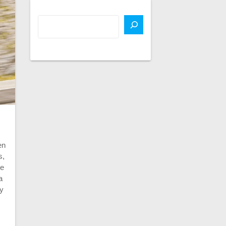
en
s,
te
a
 y