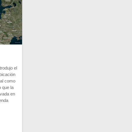
trodujo el
bicación
ual como
o que la
ivada en
ienda