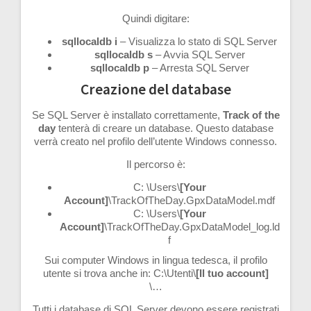
Quindi digitare:
sqllocaldb
i
– Visualizza lo stato di SQL Server
sqllocaldb s
– Avvia SQL Server
sqllocaldb p
– Arresta SQL Server
Creazione del database
Se SQL Server è installato correttamente,
Track of the
day
tenterà di creare un database. Questo database
verrà creato nel profilo dell’utente Windows connesso.
Il percorso è:
C: \Users\
[Your
Account]
\TrackOfTheDay.GpxDataModel.mdf
C: \Users\
[Your
Account]
\TrackOfTheDay.GpxDataModel_log.ld
f
Sui computer Windows in lingua tedesca, il profilo
utente si trova anche in: C:\Utenti\
[Il tuo account]
\…
Tutti i database di SQL Server devono essere registrati