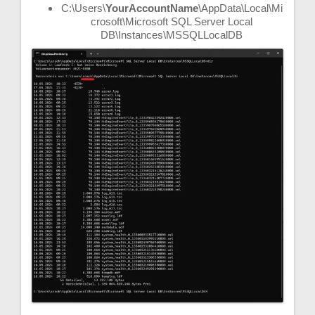
C:\Users\
YourAccountName
\AppData\Local\Mi
crosoft\Microsoft SQL Server Local
DB\Instances\MSSQLLocalDB