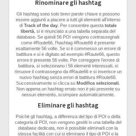
Rinominare gli hashtag
Gli hashtag sono solo brevi parole chiave e possono
essere aggiunti a piacere a tutti gli elementi all’interno
di
Track of the day
. Per consentire questa
totale
libertà
, si è rinunciato a una tabella separata del
database. Se quindi 56 POI vengono contrassegnati
come #Route66, l’hashtag #Route66 è presente
esattamente 56 volte. Se si è commesso un errore di
battitura e si è digitato ad esempio #Raute66, questo
errore è presente 56 volte. Per correggere l’errore di
battitura, si selezionano i 56 elementi interessati, si
rimuove il contrassegno da #Raute66 e si inserisce un
nuovo hashtag senza errori di battitura #Route66.
Successivamente si clicca su
Modifica selezionati
.
Non appena un hashtag errato non è più presente su
nessun elemento, scompare automaticamente.
Eliminare gli hashtag
Poiché gli hashtag, a differenza del tipo di POI o della
categoria di POI, non vengono gestiti in una tabella del
database dedicata, non è possibile eliminarli con la
stessa facilità con cui si eliminano il tipo di POI o la