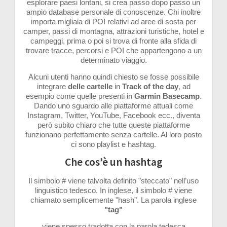
esplorare paesi lontani, si crea passo dopo passo un
ampio database personale di conoscenze. Chi inoltre
importa migliaia di POI relativi ad aree di sosta per
camper, passi di montagna, attrazioni turistiche, hotel e
campeggi, prima o poi si trova di fronte alla sfida di
trovare tracce, percorsi e POI che appartengono a un
determinato viaggio.
Alcuni utenti hanno quindi chiesto se fosse possibile
integrare
delle cartelle
in
Track of the day
, ad
esempio come quelle presenti in
Garmin Basecamp
.
Dando uno sguardo alle piattaforme attuali come
Instagram, Twitter, YouTube, Facebook ecc., diventa
però subito chiaro che tutte queste piattaforme
funzionano perfettamente senza cartelle. Al loro posto
ci sono playlist e hashtag.
Che cos’è un hashtag
Il simbolo # viene talvolta definito "steccato" nell’uso
linguistico tedesco. In inglese, il simbolo # viene
chiamato semplicemente "hash". La parola inglese
"tag"
viene spesso tradotta con la parola tedesca